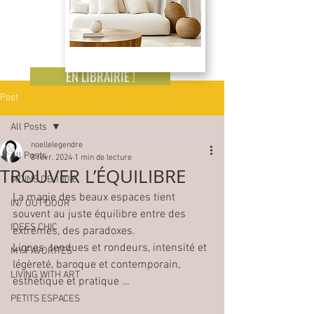
EN LIBRAIRIE !
Post
All Posts
noellelegendre
All Posts
8 févr. 2024
1 min de lecture
TROUVER L’ÉQUILIBRE
MOINS DE 100 €
La magie des beaux espaces tient 
IN/ OUT DOOR
souvent au juste équilibre entre des 
IDEES CHIC
extrêmes, des paradoxes.
Lignes  tendues et rondeurs, intensité et 
MY FAVORITES
légèreté, baroque et contemporain, 
LIVING WITH ART
esthétique et pratique …
PETITS ESPACES