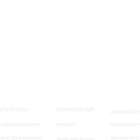
iller le nord
inventer son style
cultiver la lu
r des perspectives
nord sud
travailler la 
ibrer les paradoxes
epouser une
tester ses envies