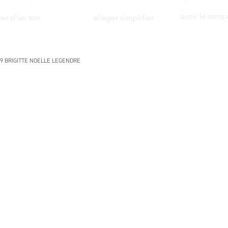
avoir le sens 
er d'un ton
alléger simplifier
9 BRIGITTE NOELLE LEGENDRE