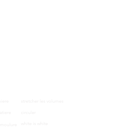
miere
stretcher les volumes
matiere
circuler
white is white
 moulure