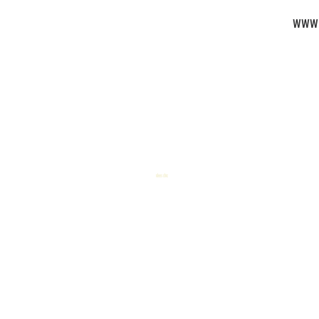
www.
idees chic