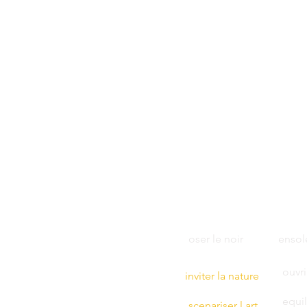
oser le noir
ensole
ouvri
inviter la nature
equil
scenariser l art