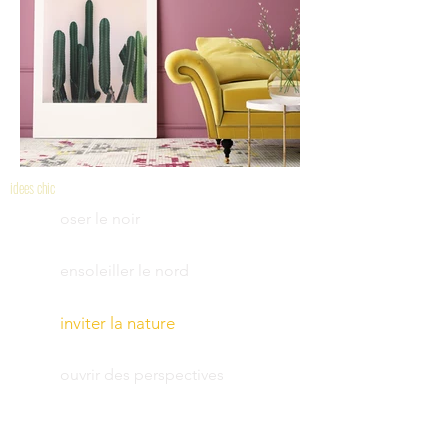
idees chic
oser le noir
ensoleiller le nord
inviter la nature
ouvrir des perspectives
scenariser l art