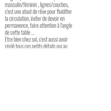
masculin/féminin , lignes/courbes,
c'est une atout de rêve pour fluidifier
la circulation, éviter de devoir en
permanence, faire attention à l'angle
de cette table ...
Etre bien chez soi, c'est aussi avoir
réglé tous ces petits détails qui au
quotidien ont un impact négatif, et qui
finissent par nous prendre
inutilement " de la bande passante " !
RETOUR
idees chic
oser le noir