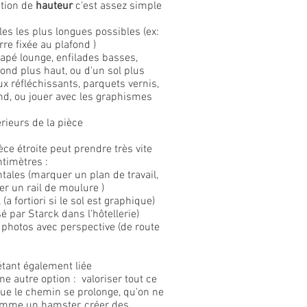
tion de
hauteur
c'est assez simple
ales les plus longues possibles (ex:
rre fixée au plafond )
napé lounge, enfilades basses,
afond plus haut, ou d'un sol plus
ux réfléchissants, parquets vernis,
nd, ou jouer avec les graphismes
érieurs de la pièce
ce étroite peut prendre très vite
timètres :
ntales (marquer un plan de travail,
er un rail de moulure )
(a fortiori si le sol est graphique)
isé par Starck dans l'hôtellerie)
u photos avec perspective (de route
tant également liée
ne autre option :
valoriser tout ce
ue le chemin se prolonge, qu'on ne
omme un hamster, créer des