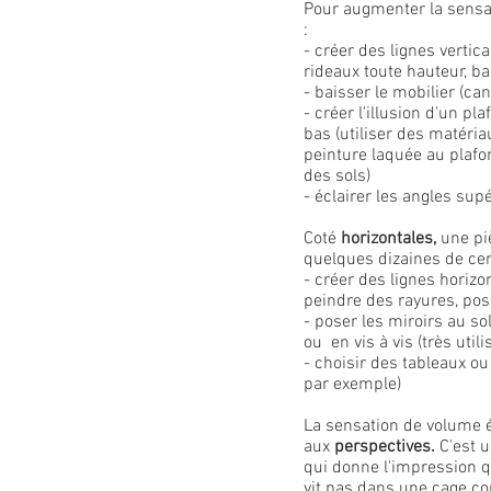
Pour augmenter la sensa
:
- créer des lignes vertic
rideaux toute hauteur, ba
- baisser le mobilier (ca
- créer l'illusion d'un pl
bas (utiliser des matéria
peinture laquée au plafo
des sols)
- éclairer les angles sup
Coté
horizontales,
une piè
quelques dizaines de cen
- créer des lignes horizo
peindre des rayures, pos
- poser les miroirs au sol 
ou en vis à vis (très util
- choisir des tableaux o
par exemple)
La sensation de volume é
aux
perspectives.
C'est u
qui donne l'impression q
vit pas dans une cage c