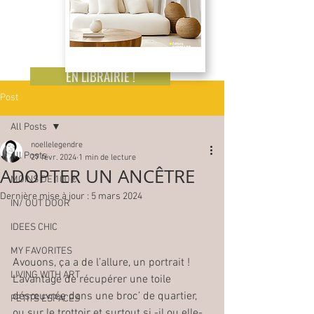
EN LIBRAIRIE !
Post
All Posts
noellelegendre
All Posts
27 févr. 2024
1 min de lecture
ADOPTER UN ANCÊTRE
MOINS DE 100 €
Dernière mise à jour :
5 mars 2024
IN/ OUT DOOR
IDEES CHIC
MY FAVORITES
Avouons, ça a de l’allure, un portrait ! 
LIVING WITH ART
L’avantage de récupérer une toile 
désœuvrée dans une broc’ de quartier, 
PETITS ESPACES
ou sur le trottoir et surtout si -il ou elle- 