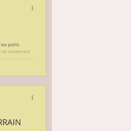
e
les petits
s de rangement,
eilir les
e
RRAIN