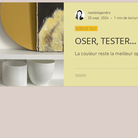
noellelegendre
20 sept. 2024
1 min de lectur
MOINS DE 100 €
OSER, TESTER...
La couleur reste la meilleur o