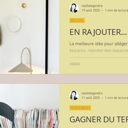
noellelegendre
19 août 2025
1 min de lectur
IDEES CHIC
EN RAJOUTER...
La meilleure idée pour alléger 
espaces, rajouter des espace
rajouter des patères pour accu
vêtements...
noellelegendre
11 août 2025
1 min de lectur
PETITS ESPACES
GAGNER DU TE