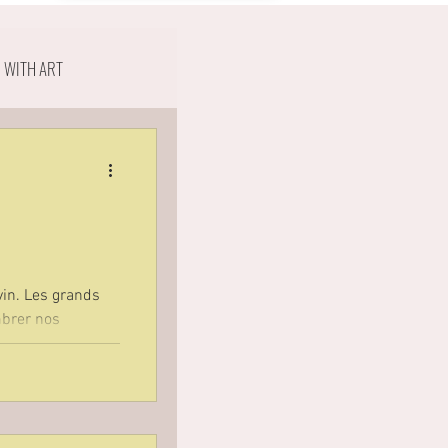
G WITH ART
rands
mbrer nos
r ! C'est la
c nos rangements,
les nous feraient
ru !