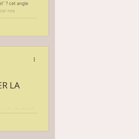
el" ? cet angle
 par nos
ce parfaite
ER LA
ner du charme à
er des nuances de
gue...