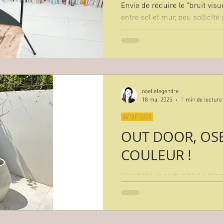
Envie de réduire le "bruit visu
entre sol et mur, peu sollicité
déplacements est une ressour
pour...
noellelegendre
18 mai 2025
1 min de lecture
IN/ OUT DOOR
OUT DOOR, OS
COULEUR !
Une belle opportunité de don
un espace extérieur, de gard
vert en hiver, de créer un dialo