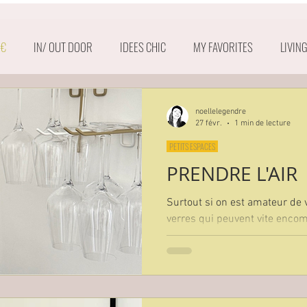
 €
IN/ OUT DOOR
IDEES CHIC
MY FAVORITES
LIVIN
OSER LA COULEUR
noellelegendre
27 févr.
1 min de lecture
PETITS ESPACES
PRENDRE L'AIR
Surtout si on est amateur de vin. Les g
verres qui peuvent vite enco
placards, seront ravis de prendre l'ai
meilleure façon de les libérer de ces odeurs de
solvants qui s'enferment ave
surtout si ils sont récents. El
passer à coté d'un excellent c