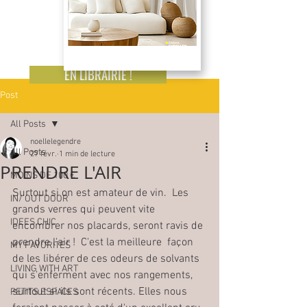
EN LIBRAIRIE !
Post
All Posts
noellelegendre
All Posts
27 févr.
1 min de lecture
PRENDRE L'AIR
MOINS DE 100 €
Surtout si on est amateur de vin.  Les 
IN/ OUT DOOR
grands verres qui peuvent vite 
IDEES CHIC
encombrer nos placards, seront ravis de 
prendre l'air !  C'est la meilleure  façon 
MY FAVORITES
de les libérer de ces odeurs de solvants 
LIVING WITH ART
qui s'enferment avec nos rangements, 
surtout si ils sont récents. Elles nous 
PETITS ESPACES