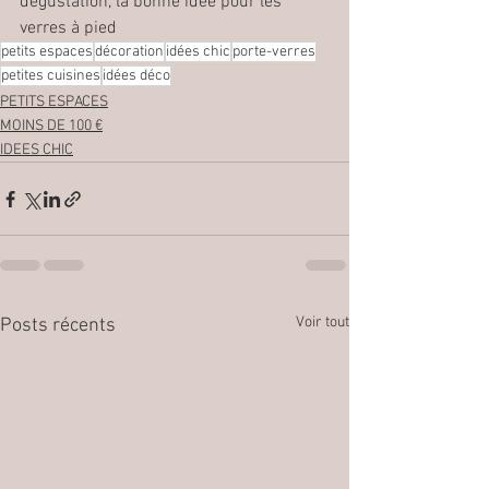
dégustation, la bonne idée pour les 
verres à pied 
petits espaces
décoration
idées chic
porte-verres
petites cuisines
idées déco
PETITS ESPACES
MOINS DE 100 €
IDEES CHIC
Voir tout
Posts récents