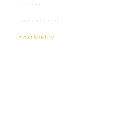
oser le noir
ensoleiller le nord
inviter la nature
ouvrir des perspectives
scenariser l art
equilibrer les paradoxes
espaces vivants
monter d'un ton
inventer son style