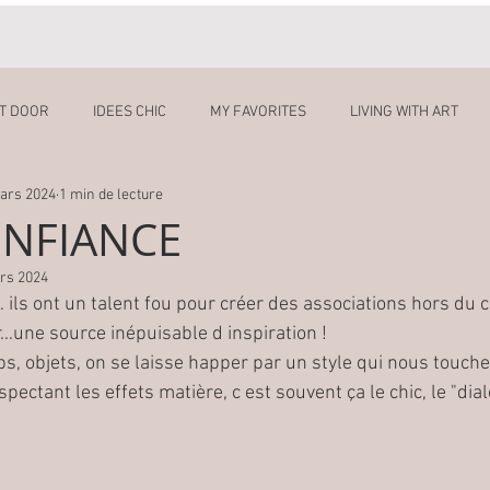
UT DOOR
IDEES CHIC
MY FAVORITES
LIVING WITH ART
ars 2024
1 min de lecture
ONFIANCE
rs 2024
 ils ont un talent fou pour créer des associations hors du
r…une source inépuisable d inspiration ! 
s, objets, on se laisse happer par un style qui nous touche
ectant les effets matière, c est souvent ça le chic, le "dial