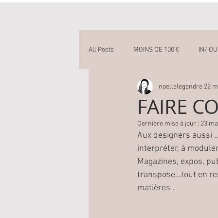
All Posts
MOINS DE 100 €
IN/ O
noellelegendre
22 m
OSER LA COULEUR
FAIRE C
Dernière mise à jour :
23 ma
Aux designers aussi …
interpréter, à module
Magazines, expos, pub
transpose…tout en resp
matières .