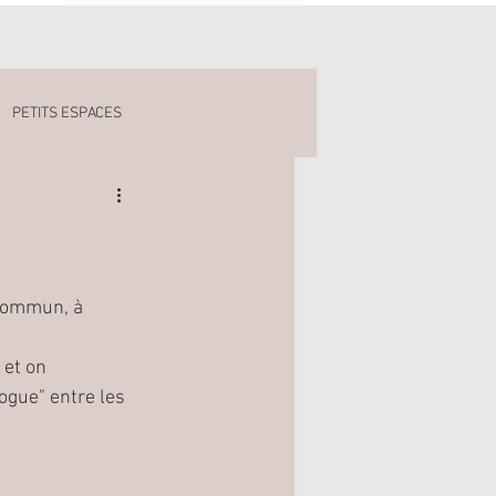
PETITS ESPACES
 commun, à 
 et on 
ogue" entre les 