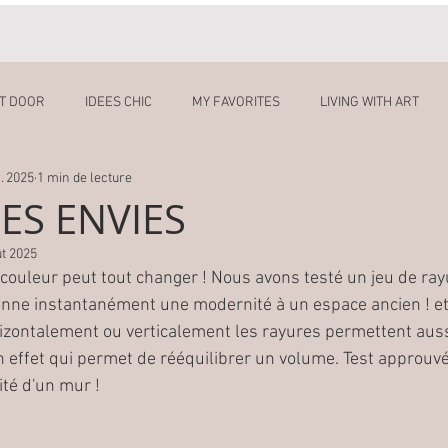
UT DOOR
IDEES CHIC
MY FAVORITES
LIVING WITH ART
. 2025
1 min de lecture
ES ENVIES
ût 2025
couleur peut tout changer ! Nous avons testé un jeu de ra
onne instantanément une modernité à un espace ancien ! et
horizontalement ou verticalement les rayures permettent auss
 effet qui permet de rééquilibrer un volume. Test approuvé 
ité d'un mur ! 