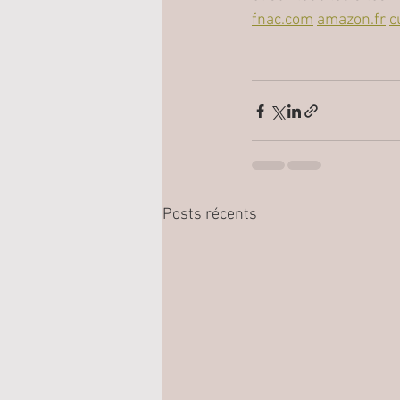
fnac.com
amazon.fr
c
Posts récents