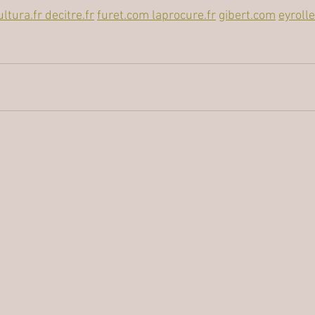
ultura.fr decitre.fr
furet.com
laprocure.fr
gibert.com
eyroll