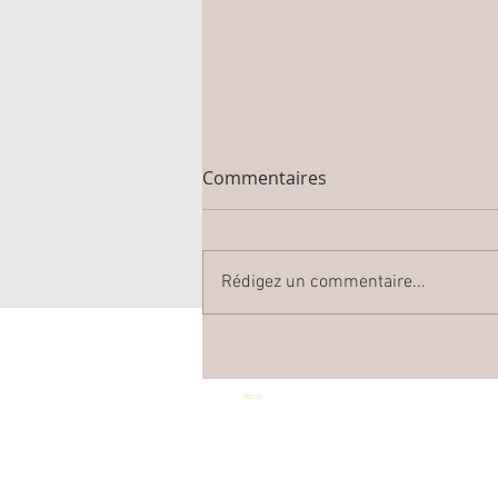
Commentaires
Rédigez un commentaire...
INCROYABLE BALDAQUIN
idees chic