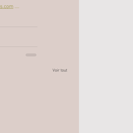
es.com
 ....
Voir tout