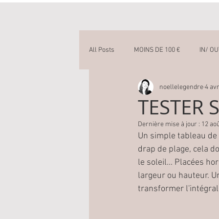
All Posts
MOINS DE 100 €
IN/ O
noellelegendre
4 avr
OSER LA COULEUR
TESTER S
Dernière mise à jour :
12 ao
Un simple tableau de 
drap de plage, cela d
le soleil... Placées 
largeur ou hauteur. Un
transformer l'intégral