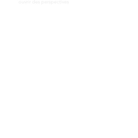
ouvrir des perspectives
scenariser l art
equilibrer les paradoxes
espaces vivants
monter d'un ton
inventer son style
nord sud
tester ses envies
alléger simplifier