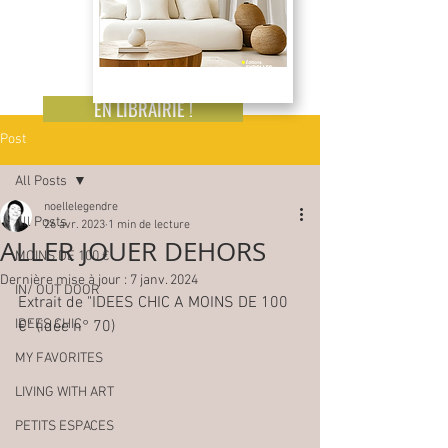
EN LIBRAIRIE !
Post
All Posts
noellelegendre
All Posts
26 avr. 2023
1 min de lecture
ALLER JOUER DEHORS
MOINS DE 100 €
Dernière mise à jour :
7 janv. 2024
IN/ OUT DOOR
Extrait de "IDEES CHIC A MOINS DE 100 
IDEES CHIC
€" (idée n° 70) 
MY FAVORITES
LIVING WITH ART
PETITS ESPACES