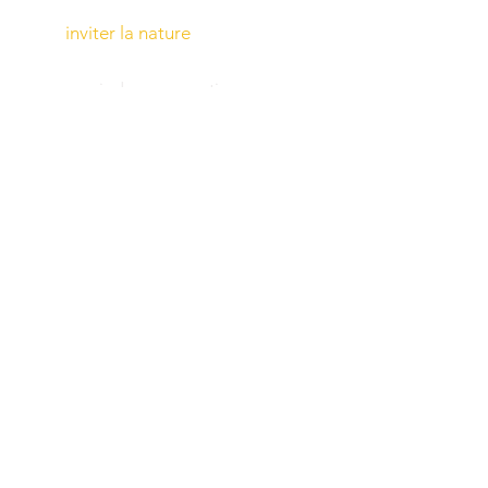
inviter la nature
ouvrir des perspectives
scenariser l art
equilibrer les paradoxes
espaces vivants
monter d'un ton
inventer son style
nord sud
tester ses envies