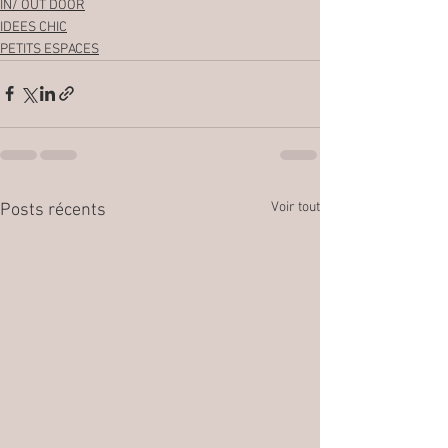
IN/ OUT DOOR
IDEES CHIC
PETITS ESPACES
Voir tout
Posts récents