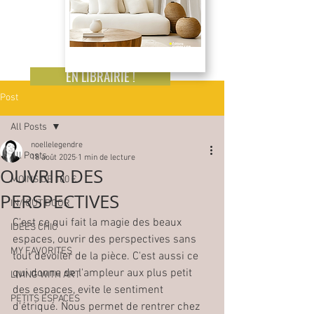
EN LIBRAIRIE !
Post
All Posts
noellelegendre
All Posts
18 août 2025
1 min de lecture
OUVRIR DES
MOINS DE 100 €
PERSPECTIVES
IN/ OUT DOOR
C'est ce qui fait la magie des beaux 
IDEES CHIC
espaces, ouvrir des perspectives sans 
MY FAVORITES
tout devoiler de la pièce. C'est aussi ce 
qui donne de l'ampleur aux plus petit 
LIVING WITH ART
des espaces, evite le sentiment 
PETITS ESPACES
d'étriqué. Nous permet de rentrer chez 